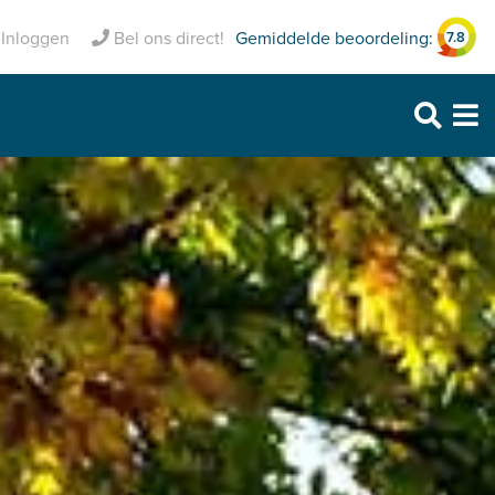
Inclusief pechhulp
Inloggen
Bel ons direct!
Gemiddelde beoordeling:
7.8
Purmerend: 0299 – 469 999
Heerhugowaard: 072 – 30 33 666
Zaandam: 075 – 65 90 123