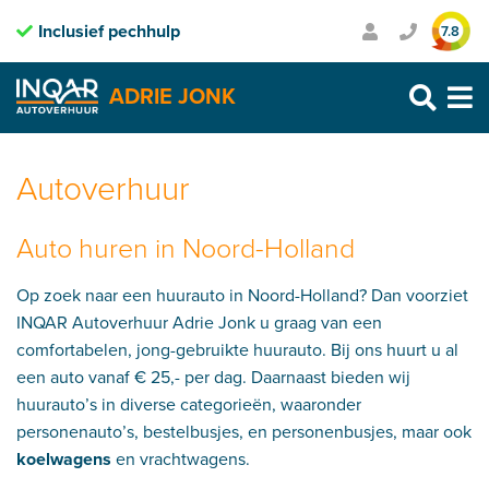
Inclusief pechhulp
Transparante prijzen
7.8
Purmerend: 0299 – 469 999
ADRIE JONK
Heerhugowaard: 072 – 30 33 666
Zaandam: 075 – 65 90 123
Skip
to
content
Autoverhuur
Auto huren in Noord-Holland
Op zoek naar een huurauto in Noord-Holland? Dan voorziet
INQAR Autoverhuur Adrie Jonk u graag van een
comfortabelen, jong-gebruikte huurauto. Bij ons huurt u al
een auto vanaf € 25,- per dag. Daarnaast bieden wij
huurauto’s in diverse categorieën, waaronder
personenauto’s, bestelbusjes, en personenbusjes, maar ook
koelwagens
en vrachtwagens.