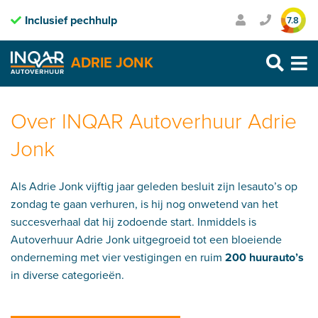
Inclusief pechhulp
Transparante prijzen
7.8
Purmerend: 0299 – 469 999
ADRIE JONK
Heerhugowaard: 072 – 30 33 666
Zaandam: 075 – 65 90 123
Skip
to
Over INQAR Autoverhuur Adrie
content
Jonk
Als Adrie Jonk vijftig jaar geleden besluit zijn lesauto’s op
zondag te gaan verhuren, is hij nog onwetend van het
succesverhaal dat hij zodoende start. Inmiddels is
Autoverhuur Adrie Jonk uitgegroeid tot een bloeiende
onderneming met vier vestigingen en ruim
200 huurauto’s
in diverse categorieën.