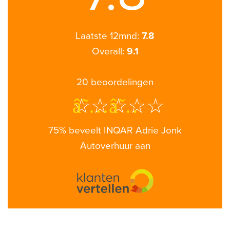
Laatste 12mnd:
7.8
Overall:
9.1
20
beoordelingen
â˜…â˜…â˜…â˜…
75% beveelt INQAR Adrie Jonk
Autoverhuur aan