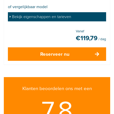
of vergelijkbaar model
Bekijk eigenschappen en tarieven
Vanaf
€
119,79
/ dag
Reserveer nu
Klanten beoordelen ons met een
7.8