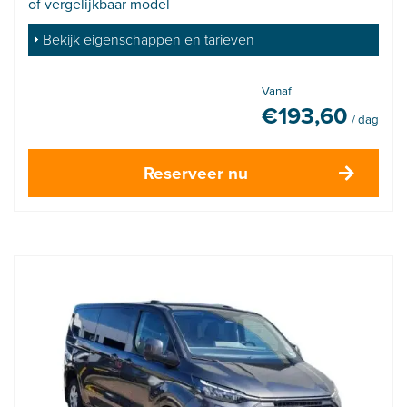
of vergelijkbaar model
Bekijk eigenschappen en tarieven
Vanaf
€
193,60
/ dag
Reserveer nu