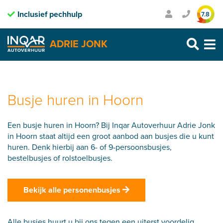
Inclusief pechhulp
Transparante prijzen
7.8
Purmerend: 0299 – 469 999
ADRIE JONK
Heerhugowaard: 072 – 30 33 666
Zaandam: 075 – 65 90 123
Skip
to
content
Busje huren in Hoorn
Een busje huren in Hoorn? Bij Inqar Autoverhuur Adrie Jonk
in Hoorn staat altijd een groot aanbod aan busjes die u kunt
huren. Denk hierbij aan 6- of 9-persoonsbusjes,
bestelbusjes of rolstoelbusjes.
Bekijk alle personenbusjes
Alle busjes huurt u bij ons tegen een uiterst voordelig