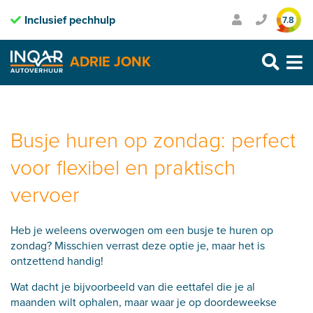
Inclusief pechhulp
Transparante prijzen
7.8
Purmerend: 0299 – 469 999
ADRIE JONK
Heerhugowaard: 072 – 30 33 666
Zaandam: 075 – 65 90 123
Skip
to
content
Busje huren op zondag: perfect
voor flexibel en praktisch
vervoer
Heb je weleens overwogen om een busje te huren op
zondag? Misschien verrast deze optie je, maar het is
ontzettend handig!
Wat dacht je bijvoorbeeld van die eettafel die je al
maanden wilt ophalen, maar waar je op doordeweekse