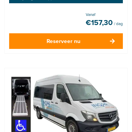
Vanaf
€
157,30
/ dag
Reserveer nu