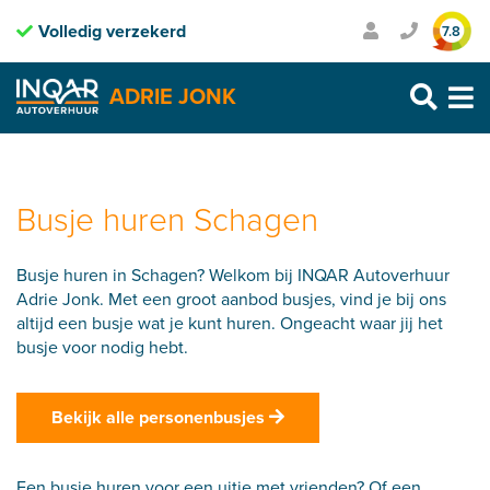
Volledig verzekerd
Inclusief pechhulp
7.8
Purmerend: 0299 – 469 999
ADRIE JONK
Heerhugowaard: 072 – 30 33 666
Zaandam: 075 – 65 90 123
Skip
to
content
Busje huren Schagen
Busje huren in Schagen? Welkom bij INQAR Autoverhuur
Adrie Jonk. Met een groot aanbod busjes, vind je bij ons
altijd een busje wat je kunt huren. Ongeacht waar jij het
busje voor nodig hebt.
Bekijk alle personenbusjes
Een busje huren voor een uitje met vrienden? Of een