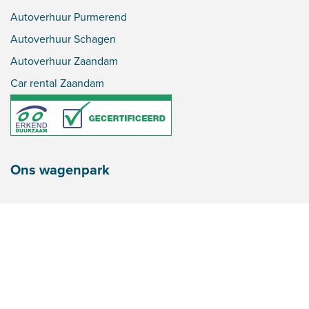
Autoverhuur Purmerend
Autoverhuur Schagen
Autoverhuur Zaandam
Car rental Zaandam
Ons wagenpark
Personenauto huren
Personenbusje huren
Rolstoelbusje huren
Bestelbusje huren
Verhuisbusje huren