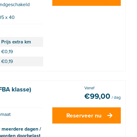
ndgeschakeld
05 x 40
Prijs extra km
€
0,19
€
0,19
(FBA klasse)
Vanaf
€
99,00
/ dag
omaat
Reserveer nu
r meerdere dagen /
 worden doorbelast