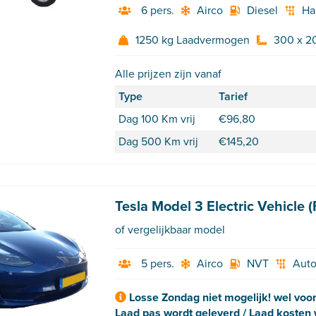
6 pers.
Airco
Diesel
Ha
1250 kg Laadvermogen
300 x 2
Alle prijzen zijn vanaf
Type
Tarief
Dag 100 Km vrij
€
96,80
Dag 500 Km vrij
€
145,20
Tesla Model 3 Electric Vehicle 
of vergelijkbaar model
5 pers.
Airco
NVT
Aut
Losse Zondag niet mogelijk! wel voo
Laad pas wordt geleverd / Laad kosten