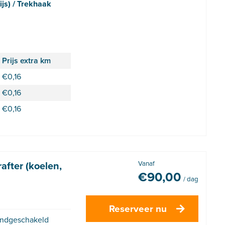
ijs) / Trekhaak
Prijs extra km
€
0,16
€
0,16
€
0,16
fter (koelen,
Vanaf
€
90,00
/ dag
Reserveer nu
ndgeschakeld