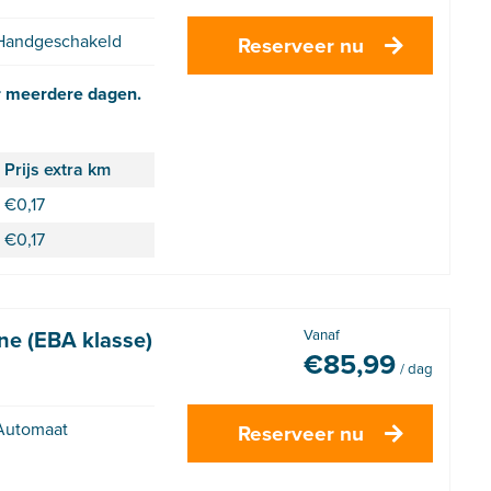
Handgeschakeld
Reserveer nu
r meerdere dagen.
Prijs extra km
€
0,17
€
0,17
e (EBA klasse)
Vanaf
€
85,99
/ dag
Automaat
Reserveer nu