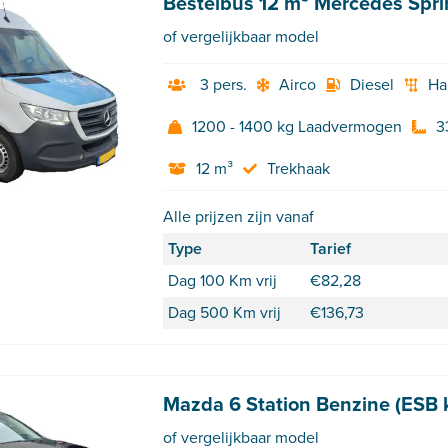
Bestelbus 12 m³ Mercedes Spri
of vergelijkbaar model
3 pers.
Airco
Diesel
Ha
1200 - 1400 kg Laadvermogen
3
12 m³
Trekhaak
Alle prijzen zijn vanaf
Type
Tarief
Dag 100 Km vrij
€
82,28
Dag 500 Km vrij
€
136,73
Mazda 6 Station Benzine (ESB 
of vergelijkbaar model