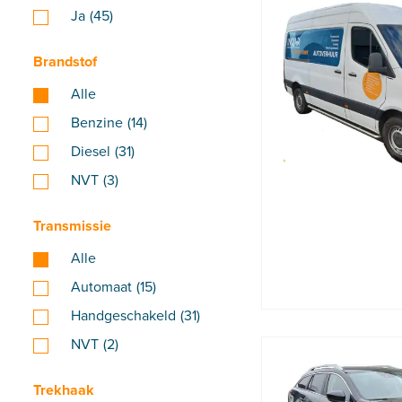
Ja
(45)
Brandstof
Alle
Benzine
(14)
Diesel
(31)
NVT
(3)
Transmissie
Alle
Automaat
(15)
Handgeschakeld
(31)
NVT
(2)
Trekhaak