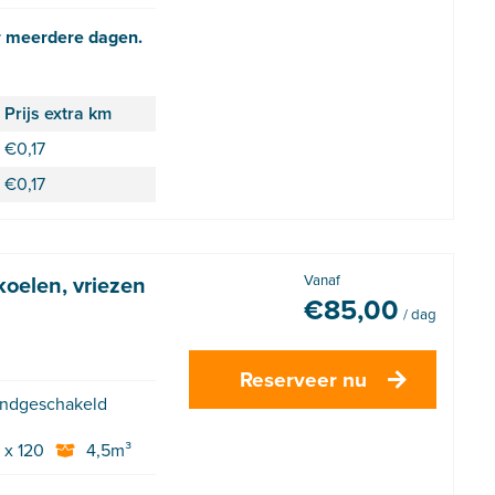
r meerdere dagen.
Prijs extra km
€
0,17
€
0,17
oelen, vriezen
Vanaf
€
85,00
/ dag
Reserveer nu
ndgeschakeld
 x 120
4,5m³