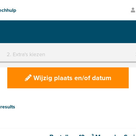
pechhulp
Transparante prijzen
2. Extra's kiezen
Wijzig plaats en/of datum
results