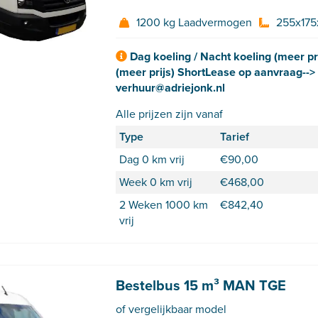
1200 kg Laadvermogen
255x175
Dag koeling / Nacht koeling (meer pr
(meer prijs) ShortLease op aanvraag-->
verhuur@adriejonk.nl
Alle prijzen zijn vanaf
Type
Tarief
Dag 0 km vrij
€
90,00
Week 0 km vrij
€
468,00
2 Weken 1000 km
€
842,40
vrij
Bestelbus 15 m³ MAN TGE
of vergelijkbaar model