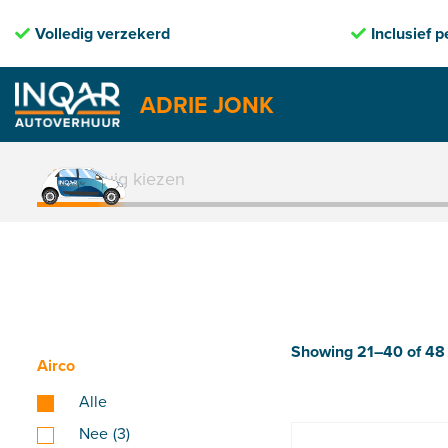
Volledig verzekerd
Inclusief 
ADRIE JONK
Skip
to
1. Voertuig kiezen
content
Showing 21–40 of 48 
Airco
Alle
Nee
(3)