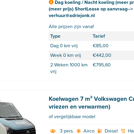
Dag koeling / Nacht koeling (meer pr
(meer prijs) ShortLease op aanvraag-->
verhuur@adriejonk.nl
Alle prijzen zijn vanaf
Type
Tarief
Dag 0 km vrij
€
85,00
Week 0 km vrij
€
442,00
2 Weken 1000 km
€
795,60
vrij
Koelwagen 7 m³ Volkswagen Cra
vriezen en verwarmen)
of vergelijkbaar model
3 pers.
Airco
Diesel
Ha