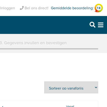
Volledig verzekerd
Gemiddelde beoordeling:
Inloggen
Bel ons direct!
7.8
Purmerend: 0299 – 469 999
Heerhugowaard: 072 – 30 33 666
Zaandam: 075 – 65 90 123
3. Gegevens invullen en bevestigen
Vanaf