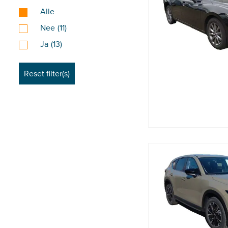
Alle
Nee
(11)
Ja
(13)