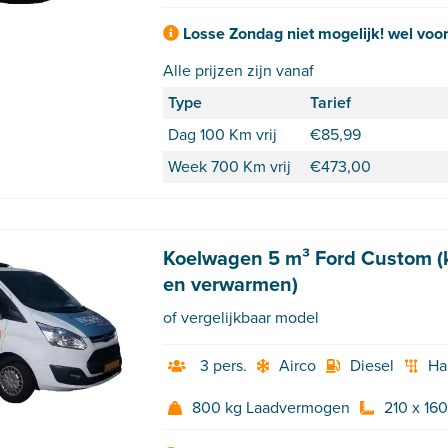
Losse Zondag niet mogelijk! wel voo
Alle prijzen zijn vanaf
Type
Tarief
Dag 100 Km vrij
€
85,99
Week 700 Km vrij
€
473,00
Koelwagen 5 m³ Ford Custom (k
en verwarmen)
of vergelijkbaar model
3 pers.
Airco
Diesel
Ha
800 kg Laadvermogen
210 x 160