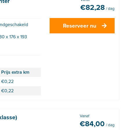
nter
€
82,28
/ dag
ndgeschakeld
Reserveer nu
30 x 176 x 193
Prijs extra km
€
0,22
€
0,22
klasse)
Vanaf
€
84,00
/ dag