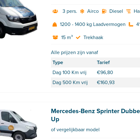
3 pers.
Airco
Diesel
Ha
1200 - 1400 kg Laadvermogen
4
15 m³
Trekhaak
Alle prijzen zijn vanaf
Type
Tarief
Dag 100 Km vrij
€
96,80
Dag 500 Km vrij
€
160,93
Mercedes-Benz Sprinter Dubbel
Up
of vergelijkbaar model