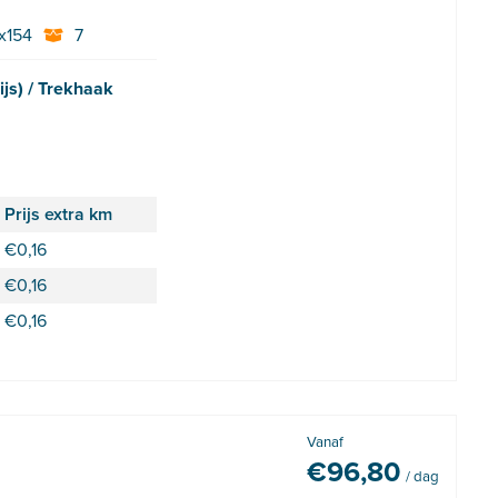
x154
7
ijs) / Trekhaak
Prijs extra km
€
0,16
€
0,16
€
0,16
Vanaf
€
96,80
/ dag