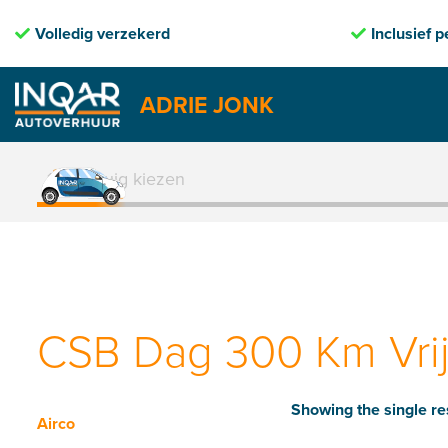
Volledig verzekerd
Inclusief pec
ADRIE JONK
Skip
to
1. Voertuig kiezen
content
CSB Dag 300 Km Vrij
Showing the single re
Airco