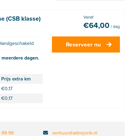
e (CSB klasse)
Vanaf
€
64,00
/ dag
Handgeschakeld
Reserveer nu
r meerdere dagen.
Prijs extra km
€
0,17
€
0,17
6 99 99
verhuur@adriejonk.nl