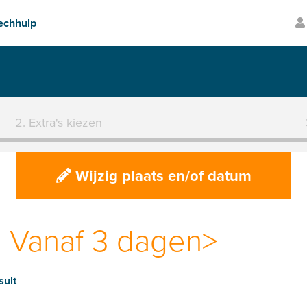
hhulp
Transparante prijzen
2. Extra's kiezen
Wijzig plaats en/of datum
 Vanaf 3 dagen>
sult