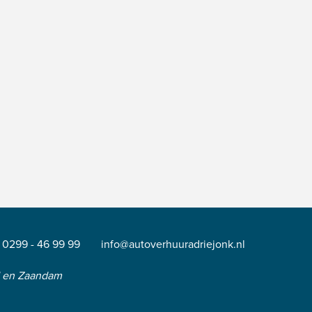
0299 - 46 99 99
info@autoverhuuradriejonk.nl
d en Zaandam