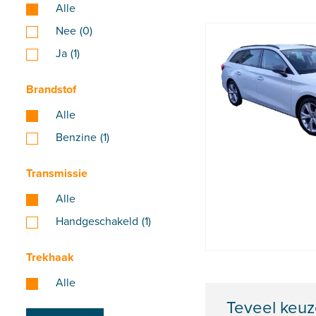
Alle
Nee
(0)
Ja
(1)
Brandstof
Alle
Benzine
(1)
Transmissie
Alle
Handgeschakeld
(1)
Trekhaak
Alle
Teveel keuz