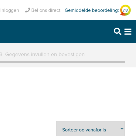
Volledig verzekerd
Gemiddelde beoordeling:
Inloggen
Bel ons direct!
7.8
Purmerend: 0299 – 469 999
Heerhugowaard: 072 – 30 33 666
Zaandam: 075 – 65 90 123
3. Gegevens invullen en bevestigen