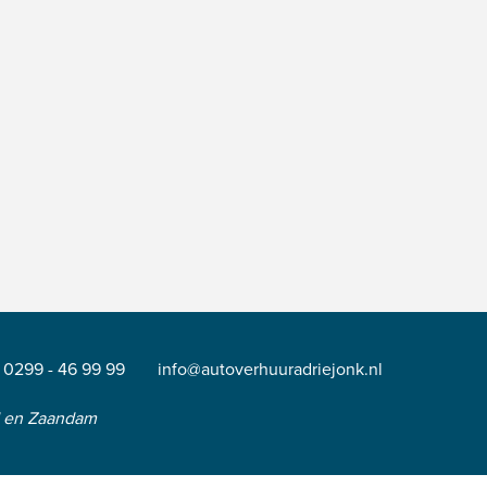
0299 - 46 99 99
info@autoverhuuradriejonk.nl
d en Zaandam