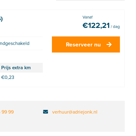
)
Vanaf
€
122,21
/ dag
ndgeschakeld
Reserveer nu
Prijs extra km
€
0,23
6 99 99
verhuur@adriejonk.nl