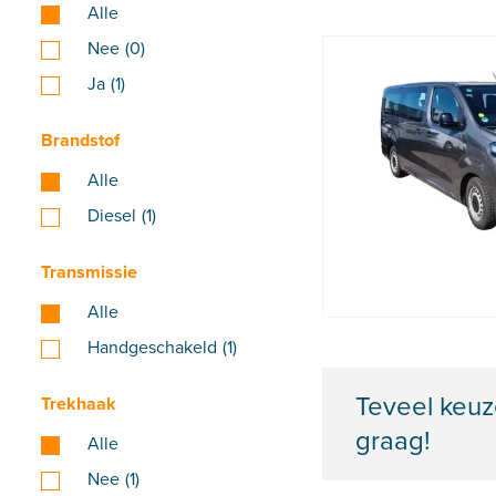
Alle
Nee
(0)
Ja
(1)
Brandstof
Alle
Diesel
(1)
Transmissie
Alle
Handgeschakeld
(1)
Teveel keuz
Trekhaak
graag!
Alle
Nee
(1)