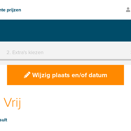
te prijzen
Volledig verzekerd
2. Extra's kiezen
Wijzig plaats en/of datum
Vrij
sult