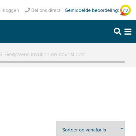
Inclusief pechhulp
Gemiddelde beoordeling:
Inloggen
Bel ons direct!
7.8
Purmerend: 0299 – 469 999
Heerhugowaard: 072 – 30 33 666
Zaandam: 075 – 65 90 123
3. Gegevens invullen en bevestigen