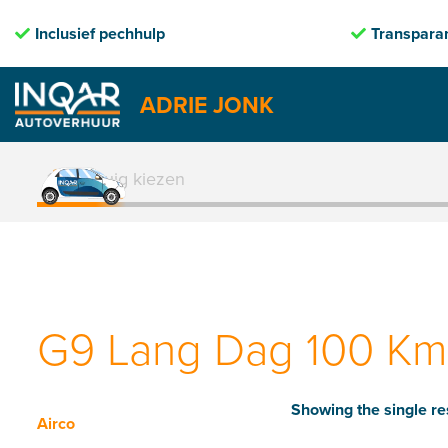
Inclusief pechhulp
Transparan
ADRIE JONK
Skip
to
1. Voertuig kiezen
content
G9 Lang Dag 100 Km 
Showing the single re
Airco