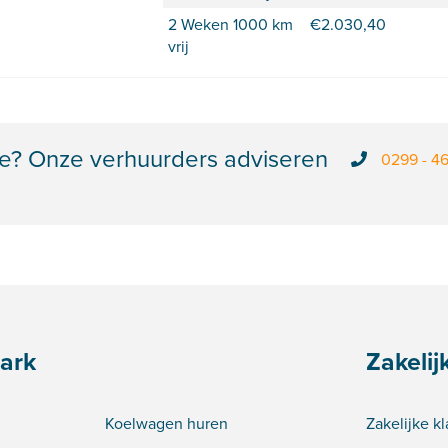
2 Weken 1000 km
€
2.030,40
vrij
e? Onze verhuurders adviseren
0299 - 4
ark
Zakelij
Koelwagen huren
Zakelijke k