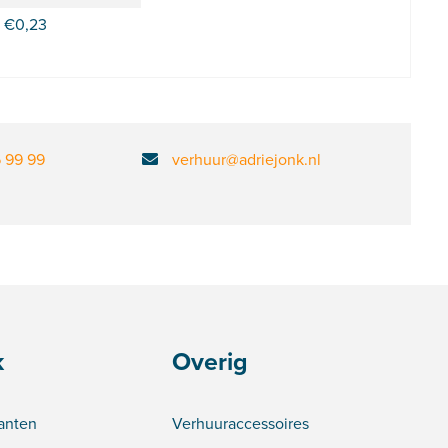
€
0,23
6 99 99
verhuur@adriejonk.nl
k
Overig
lanten
Verhuuraccessoires