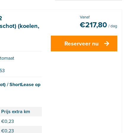
2
Vanaf
€
217,80
chot) (koelen,
/ dag
Reserveer nu
tomaat
53
t) / ShortLease op
Prijs extra km
€
0,23
€
0,23