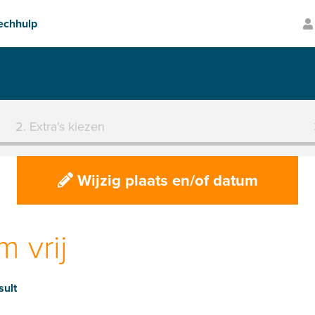
lp
Transparante prijzen
2. Extra's kiezen
Wijzig plaats en/of datum
 vrij
sult