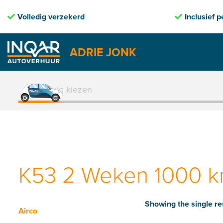
Volledig verzekerd
Inclusief pechhu
ADRIE JONK
Skip
to
1. Voertuig kiezen
content
K53 2 Weken 1000 km
Showing the single re
Airco