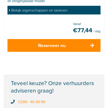
of vergelijkbaar model
Bekijk eigenschappen en tarieven
Vanaf
€
77,44
/ dag
Reserveer nu
Teveel keuze? Onze verhuurders
adviseren graag!
0299 - 46 99 99