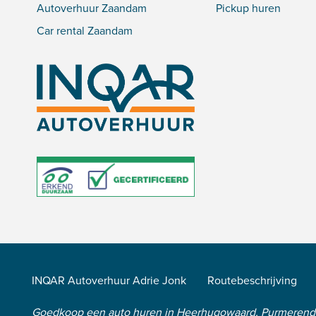
Autoverhuur Zaandam
Pickup huren
Car rental Zaandam
INQAR Autoverhuur Adrie Jonk
Routebeschrijving
Goedkoop een auto huren in Heerhugowaard, Purmeren