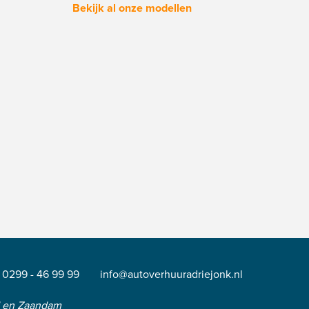
Bekijk al onze modellen
0299 - 46 99 99
info@autoverhuuradriejonk.nl
d en Zaandam