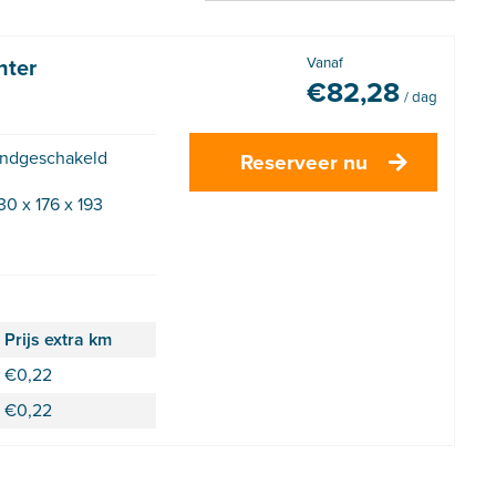
nter
Vanaf
€
82,28
/ dag
ndgeschakeld
Reserveer nu
30 x 176 x 193
Prijs extra km
€
0,22
€
0,22