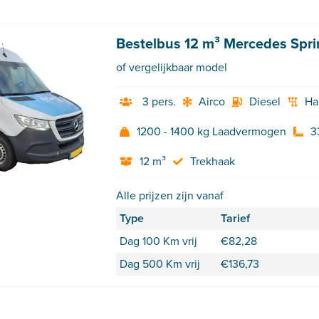
Bestelbus 12 m³ Mercedes Spri
of vergelijkbaar model
3 pers.
Airco
Diesel
Ha
1200 - 1400 kg Laadvermogen
3
12 m³
Trekhaak
Alle prijzen zijn vanaf
Type
Tarief
Dag 100 Km vrij
€
82,28
Dag 500 Km vrij
€
136,73