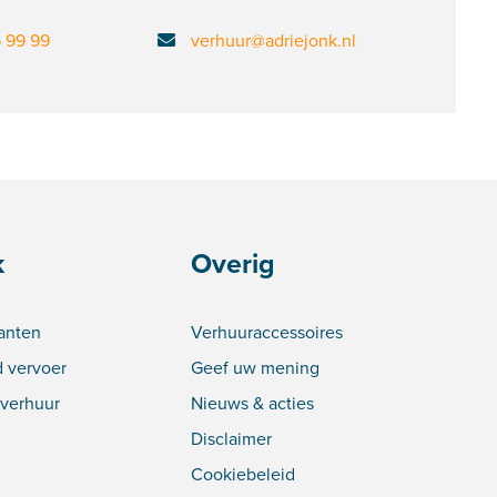
6 99 99
verhuur@adriejonk.nl
k
Overig
lanten
Verhuuraccessoires
 vervoer
Geef uw mening
verhuur
Nieuws & acties
Disclaimer
Cookiebeleid