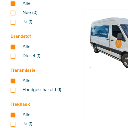
Alle
Nee
(0)
Ja
(1)
Brandstof
Alle
Diesel
(1)
Transmissie
Alle
Handgeschakeld
(1)
Trekhaak
Alle
Ja
(1)