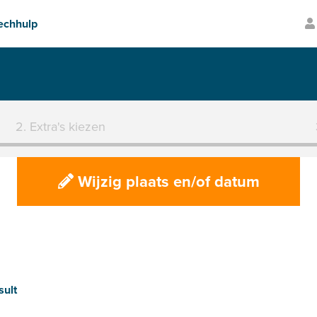
Transparante prijzen
2. Extra's kiezen
Wijzig plaats en/of datum
sult