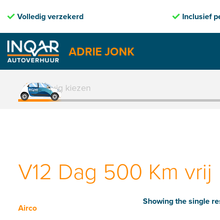
ig verzekerd
Inclusief pechhulp
ADRIE JONK
Skip
to
1. Voertuig kiezen
content
V12 Dag 500 Km vrij
Showing the single re
Airco