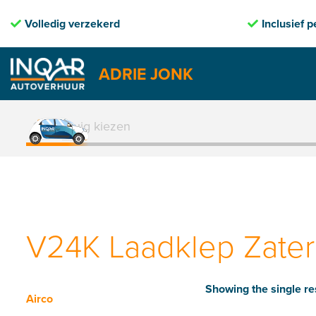
erd
Inclusief pechhulp
ADRIE JONK
Skip
to
1. Voertuig kiezen
content
V24K Laadklep Zater
Showing the single re
Airco