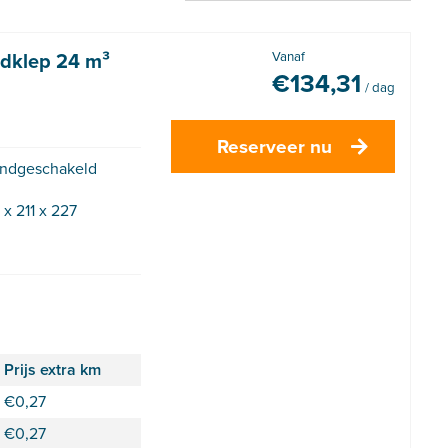
adklep 24 m³
Vanaf
€
134,31
/ dag
Reserveer nu
ndgeschakeld
 x 211 x 227
Prijs extra km
€
0,27
€
0,27