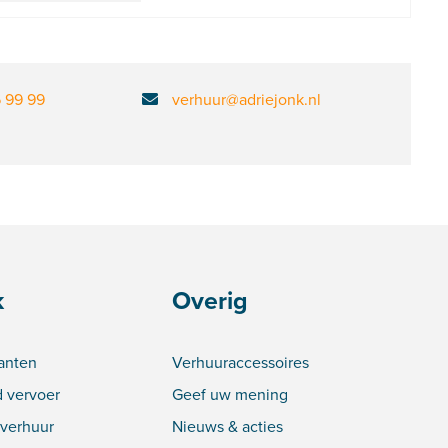
6 99 99
verhuur@adriejonk.nl
k
Overig
lanten
Verhuuraccessoires
 vervoer
Geef uw mening
verhuur
Nieuws & acties