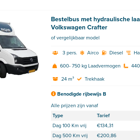
Bestelbus met hydraulische la
Volkswagen Crafter
of vergelijkbaar model
3 pers.
Airco
Diesel
Ha
600- 750 kg Laadvermogen
440
24 m³
Trekhaak
Benodigde rijbewijs B
Alle prijzen zijn vanaf
Type
Tarief
Dag 100 Km vrij
€
134,31
Dag 500 Km vrij
€
200,86