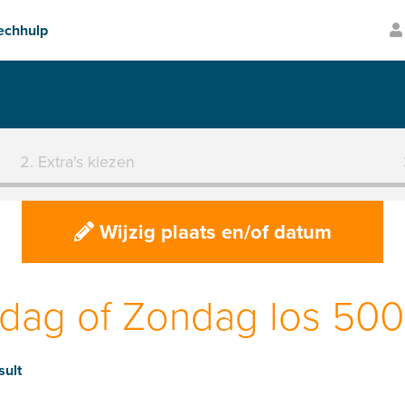
Transparante prijzen
2. Extra's kiezen
Wijzig plaats en/of datum
dag of Zondag los 500 
sult