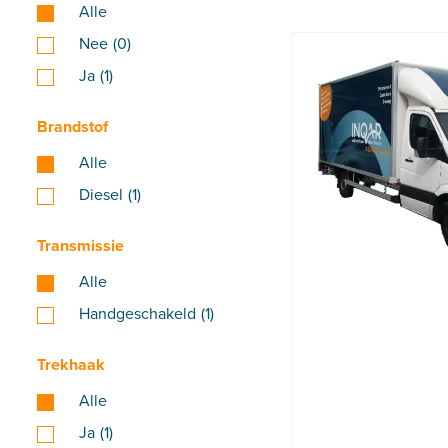
Alle
Nee
(0)
Ja
(1)
Brandstof
Alle
Diesel
(1)
Transmissie
Alle
Handgeschakeld
(1)
Trekhaak
Alle
Ja
(1)