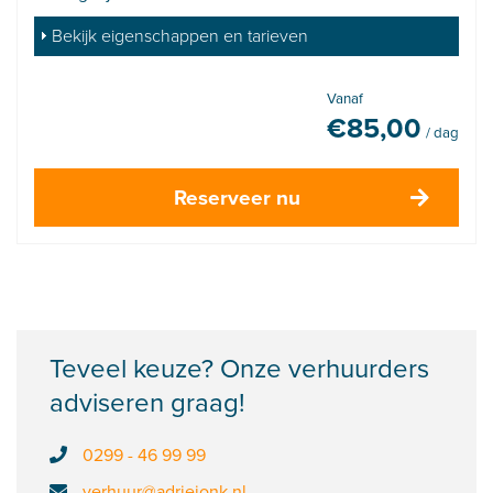
Bekijk eigenschappen en tarieven
Vanaf
€
85,00
/ dag
Reserveer nu
Teveel keuze? Onze verhuurders
adviseren graag!
0299 - 46 99 99
verhuur@adriejonk.nl