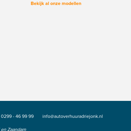
Bekijk al onze modellen
0299 - 46 99 99
info@autoverhuuradriejonk.nl
d en Zaandam