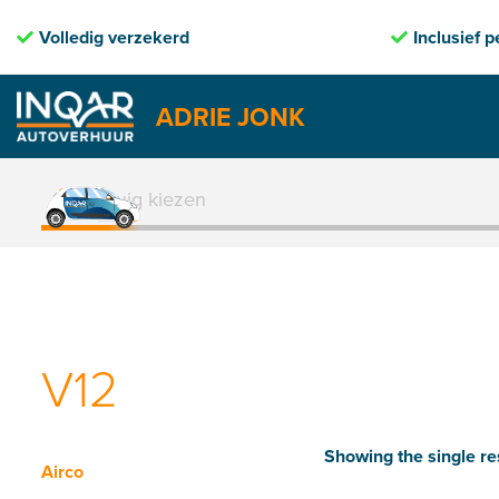
 verzekerd
Inclusief pechhulp
ADRIE JONK
Skip
to
1. Voertuig kiezen
content
V12
Showing the single re
Airco