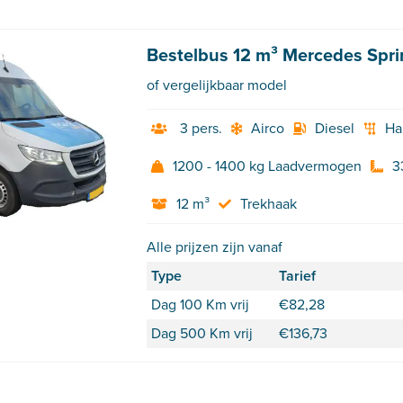
Bestelbus 12 m³ Mercedes Spri
of vergelijkbaar model
3 pers.
Airco
Diesel
Ha
1200 - 1400 kg Laadvermogen
3
12 m³
Trekhaak
Alle prijzen zijn vanaf
Type
Tarief
Dag 100 Km vrij
€
82,28
Dag 500 Km vrij
€
136,73