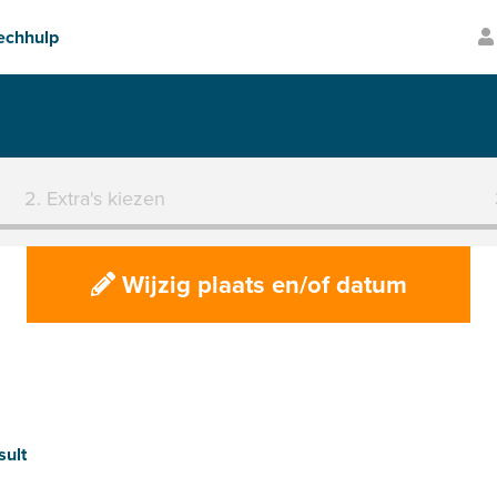
Transparante prijzen
2. Extra's kiezen
Wijzig plaats en/of datum
sult