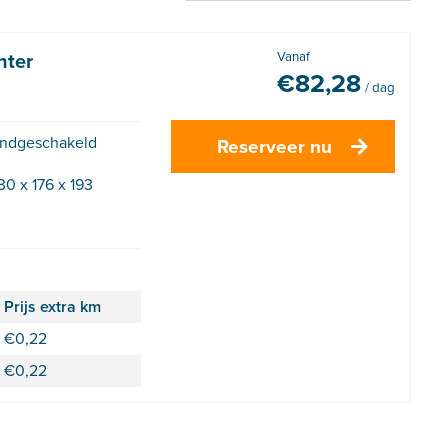
nter
Vanaf
€
82,28
/ dag
ndgeschakeld
Reserveer nu
30 x 176 x 193
Prijs extra km
€
0,22
€
0,22