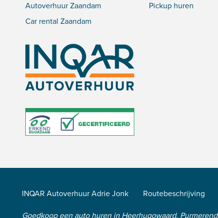
Autoverhuur Zaandam
Pickup huren
Car rental Zaandam
INQAR Autoverhuur Adrie Jonk
Routebeschrijving
Goedkoop een auto huren in Heerhugowaard, Purmeren