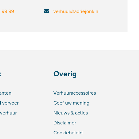
6 99 99
verhuur@adriejonk.nl
k
Overig
lanten
Verhuuraccessoires
 vervoer
Geef uw mening
verhuur
Nieuws & acties
Disclaimer
Cookiebeleid