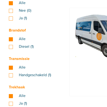
Alle
Nee
(0)
Ja
(1)
Brandstof
Alle
Diesel
(1)
Transmissie
Alle
Handgeschakeld
(1)
Trekhaak
Alle
Ja
(1)