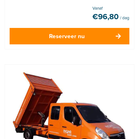
Vanaf
€
96,80
/ dag
Reserveer nu