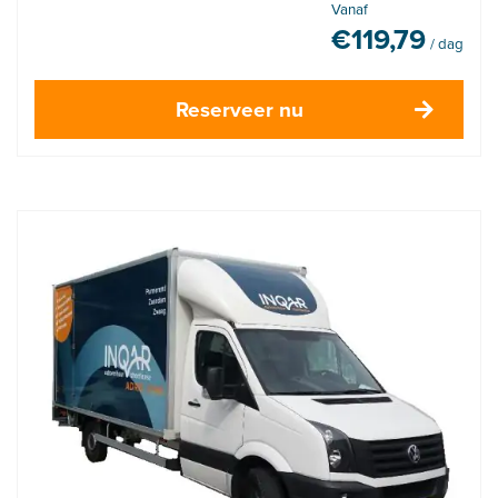
Vanaf
€
119,79
/ dag
Reserveer nu