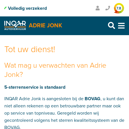
g verzekerd
Inclusief pechhulp
Transpa
7.8
Purmerend: 0299 – 469 999
ADRIE JONK
Heerhugowaard: 072 – 30 33 666
Zaandam: 075 – 65 90 123
Skip
to
Tot uw dienst!
content
Wat mag u verwachten van Adrie
Jonk?
5-sterrenservice is standaard
INQAR Adrie Jonk is aangesloten bij de
BOVAG
, u kunt dan
niet alleen rekenen op een betrouwbare partner maar ook
op service van topniveau. Geregeld worden wij
gecontroleerd volgens het sterren kwaliteitssysteem van de
BOVAG.