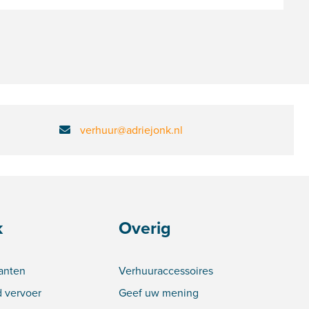
verhuur@adriejonk.nl
k
Overig
lanten
Verhuuraccessoires
 vervoer
Geef uw mening