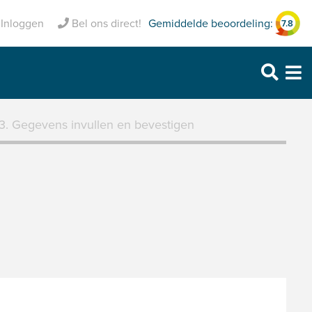
zekerd
Gemiddelde beoordeling:
Inclusief pechhulp
Inloggen
Bel ons direct!
7.8
Purmerend: 0299 – 469 999
Heerhugowaard: 072 – 30 33 666
Zaandam: 075 – 65 90 123
3. Gegevens invullen en bevestigen