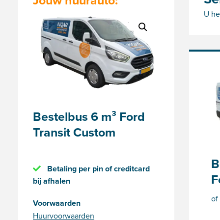
Jouw huurauto:
U he
Bestelbus 6 m³ Ford
Transit Custom
B
Betaling per pin of creditcard
F
bij afhalen
of
Voorwaarden
Huurvoorwaarden