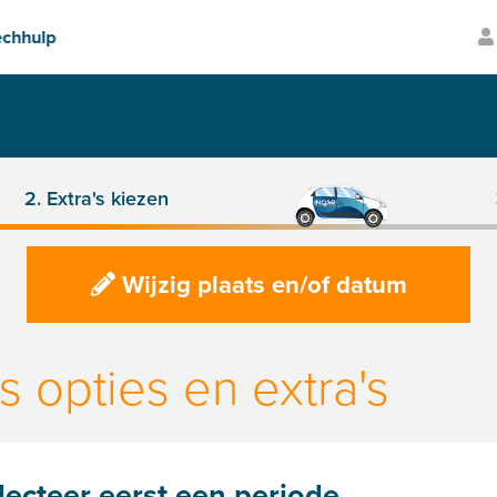
Transparante prijzen
Volledig ver
2. Extra's kiezen
Wijzig plaats en/of datum
s opties en extra's
lecteer eerst een periode