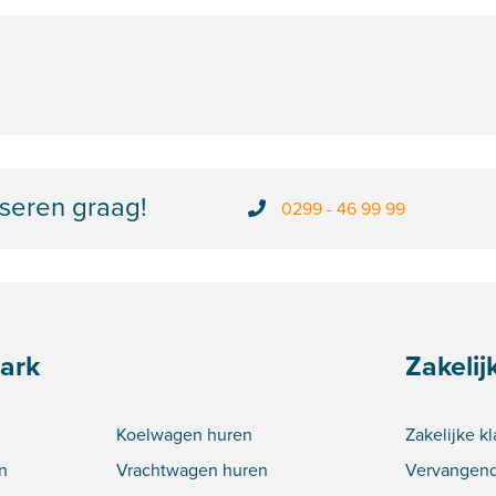
seren graag!
0299 - 46 99 99
ark
Zakelij
Koelwagen huren
Zakelijke k
n
Vrachtwagen huren
Vervangend