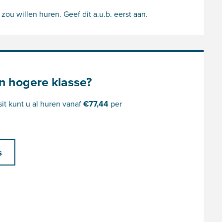
u willen huren. Geef dit a.u.b. eerst aan.
n hogere klasse?
it kunt u al huren vanaf
€
77,44
per
s