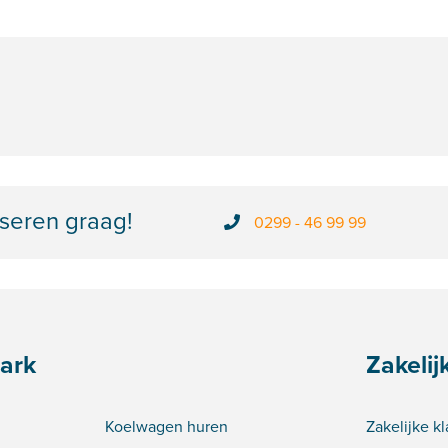
seren graag!
0299 - 46 99 99
ark
Zakelij
Koelwagen huren
Zakelijke k