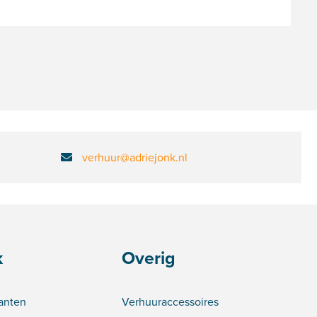
verhuur@adriejonk.nl
k
Overig
lanten
Verhuuraccessoires