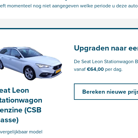
eft momenteel nog niet aangegeven welke periode u deze auto zo
Upgraden naar ee
De Seat Leon Stationwagon Be
vanaf
€
64,00
per dag.
eat Leon
Bereken nieuwe prij
tationwagon
enzine (CSB
lasse)
 vergelijkbaar model