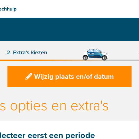
Transparante prijzen
Volled
2. Extra's kiezen
Wijzig plaats en/of datum
s opties en extra's
lecteer eerst een periode