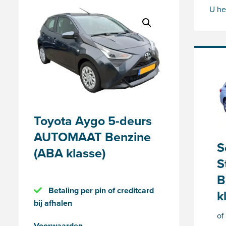
U he
Toyota Aygo 5-deurs
AUTOMAAT Benzine
S
(ABA klasse)
S
B
Betaling per pin of creditcard
k
bij afhalen
of
Voorwaarden