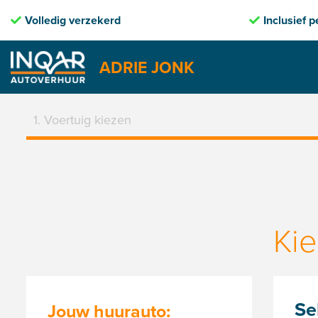
Inclusief pechhulp
ADRIE JONK
Skip
to
1. Voertuig kiezen
content
Kie
Se
Jouw huurauto: