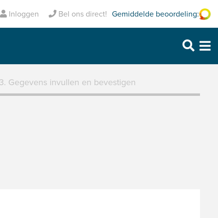
ig verzekerd
Gemiddelde beoordeling:
Inclusief pechhulp
Inloggen
Bel ons direct!
Purmerend: 0299 – 469 999
Heerhugowaard: 072 – 30 33 666
Zaandam: 075 – 65 90 123
3. Gegevens invullen en bevestigen