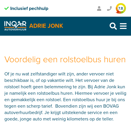
Inclusief pechhulp
Transparante prijzen
7.8
Purmerend: 0299 – 469 999
ADRIE JONK
Heerhugowaard: 072 – 30 33 666
Zaandam: 075 – 65 90 123
Skip
to
content
Voordelig een rolstoelbus huren
Of je nu wat zelfstandiger wilt zijn, ander vervoer niet
beschikbaar is, of op vakantie wilt. Het vervoer van de
rolstoel hoeft geen belemmering te zijn. Bij Adrie Jonk kun
je namelijk een rolstoelbus huren. Hiermee vervoer je veilig
en gemakkelijk een rolstoel. Een rolstoelbus huur je bij ons
tegen een scherp tarief. Bovendien zijn wij een BOVAG
autoverhuurbedrijf. Je krijgt uitstekende service en een
goede, jonge auto met weinig kilometers op de teller.