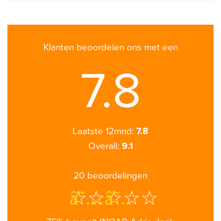
Klanten beoordelen ons met een
7.8
Laatste 12mnd:
7.8
Overall:
9.1
20
beoordelingen
â˜…â˜…â˜…â˜…