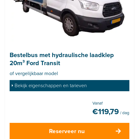
Bestelbus met hydraulische laadklep
20m³ Ford Transit
of vergelijkbaar model
Bekijk eigenschappen en tarieven
Vanaf
€
119,79
/ dag
Reserveer nu