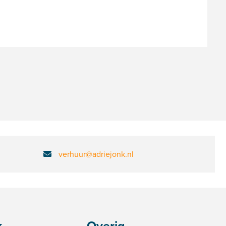
verhuur@adriejonk.nl
k
Overig