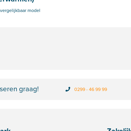
 vergelijkbaar model
seren graag!
0299 - 46 99 99
ark
Zakelij