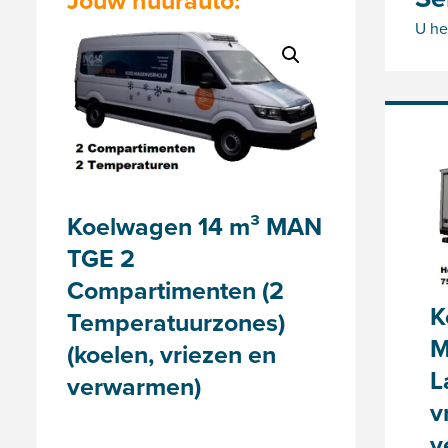
Jouw huurauto:
U he
Koelwagen 14 m³ MAN
TGE 2
Compartimenten (2
K
Temperatuurzones)
M
(koelen, vriezen en
L
verwarmen)
v
v