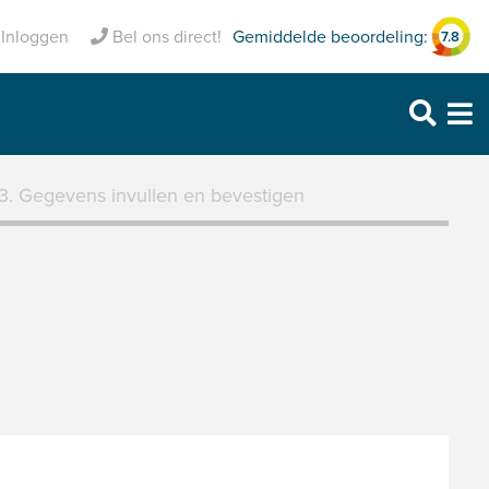
zekerd
Gemiddelde beoordeling:
Inclusief pechhulp
Inloggen
Bel ons direct!
7.8
Purmerend: 0299 – 469 999
Heerhugowaard: 072 – 30 33 666
Zaandam: 075 – 65 90 123
3. Gegevens invullen en bevestigen