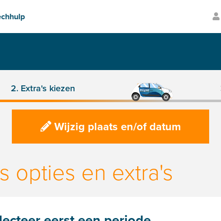
Transparante prijzen
Volledig ver
2. Extra's kiezen
Wijzig plaats en/of datum
s opties en extra's
lecteer eerst een periode