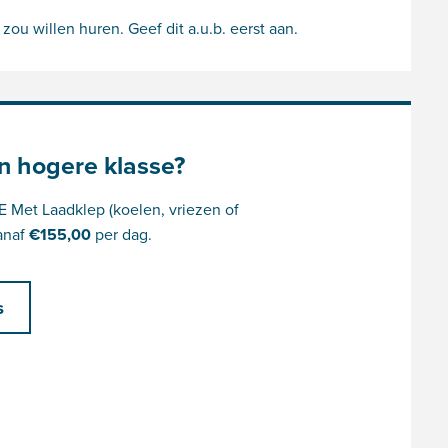
u willen huren. Geef dit a.u.b. eerst aan.
n hogere klasse?
Met Laadklep (koelen, vriezen of
anaf
€
155,00
per dag.
s