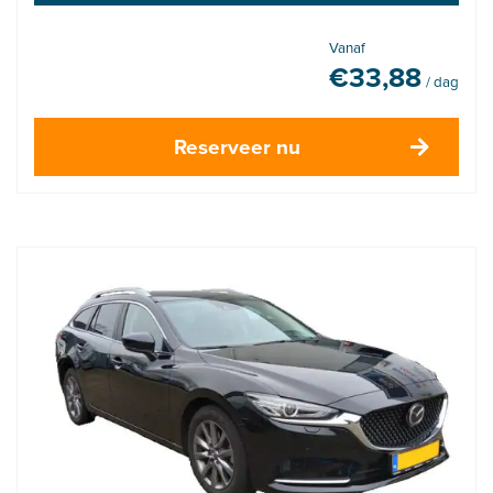
Vanaf
€
33,88
/ dag
Reserveer nu