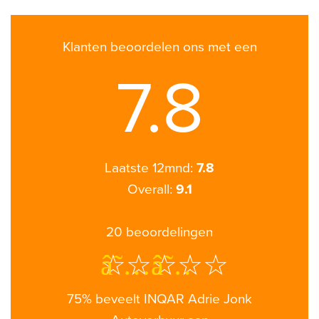
Klanten beoordelen ons met een
7.8
Laatste 12mnd:
7.8
Overall:
9.1
20
beoordelingen
â˜…â˜…â˜…â˜…
75% beveelt INQAR Adrie Jonk