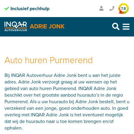
Inclusief pechhulp
Transparante prijzen
7.8
Purmerend: 0299 – 469 999
ADRIE JONK
Heerhugowaard: 072 – 30 33 666
Zaandam: 075 – 65 90 123
Skip
to
content
Auto huren Purmerend
Bij INQAR Autoverhuur Adrie Jonk bent u aan het juiste
adres. Adrie Jonk verzorgt graag al uw wensen op het
gebied van auto huren Purmerend. INQAR Adrie Jonk
beschikt over het grootste aanbod huurauto’s in de regio
Purmerend. Als u uw huurauto bij Adrie Jonk bestelt, bent u
verzekerd van een jonge, goed onderhouden auto. In goed
overleg met INQAR Adrie Jonk is het eventueel mogelijk
dat wij de huurauto naar u toe komen brengen en/of
ophalen.