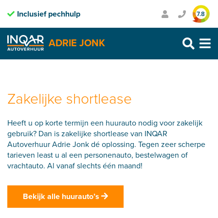
Inclusief pechhulp
Transparante prijzen
7.8
Purmerend: 0299 – 469 999
ADRIE JONK
Heerhugowaard: 072 – 30 33 666
Zaandam: 075 – 65 90 123
Skip
to
content
Zakelijke shortlease
Heeft u op korte termijn een huurauto nodig voor zakelijk
gebruik? Dan is zakelijke shortlease van INQAR
Autoverhuur Adrie Jonk dé oplossing. Tegen zeer scherpe
tarieven least u al een personenauto, bestelwagen of
vrachtauto. Al vanaf slechts één maand!
Bekijk alle huurauto’s