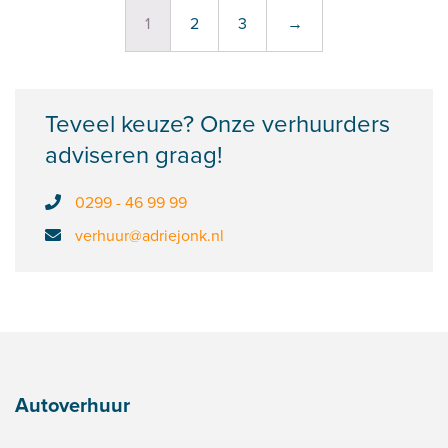
1
2
3
→
Teveel keuze? Onze verhuurders
adviseren graag!
0299 - 46 99 99
verhuur@adriejonk.nl
Autoverhuur