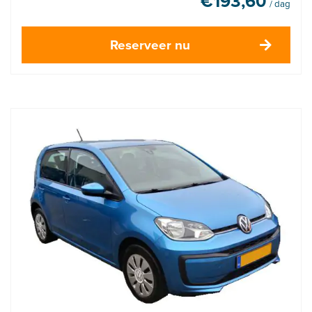
€
193,60
/ dag
Reserveer nu